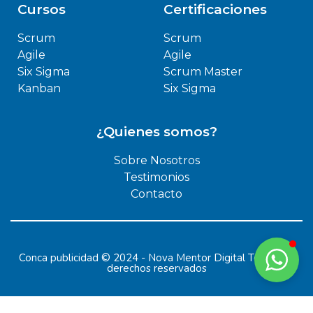
Cursos
Certificaciones
t
e
a
b
Scrum
Scrum
g
o
Agile
Agile
r
o
Six Sigma
Scrum Master
a
k
Kanban
Six Sigma
m
¿Quienes somos?
Sobre Nosotros
Testimonios
Contacto
Conca publicidad © 2024 - Nova Mentor Digital Todos los
derechos reservados
Aviso legal
Privacidad
Política de cookies